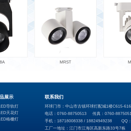
8A
MRST
M
品展示
联系我们
LED导轨灯
环球门市：中山市古镇环球灯配城1楼C615-616
LED天花灯
电话：0760-88750513 传真：0760-887505
LED格栅灯
手机：18718008338 / 18824949238 QQ：
工厂一地址：江门市江海区高新东路33号7栋