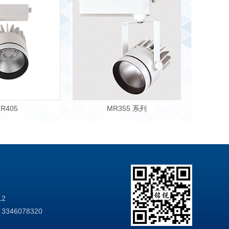
R405
MR355 系列
12
3346078320