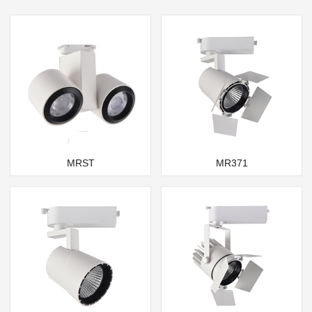
MRST
MR371