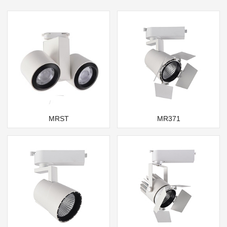
MRST
MR371