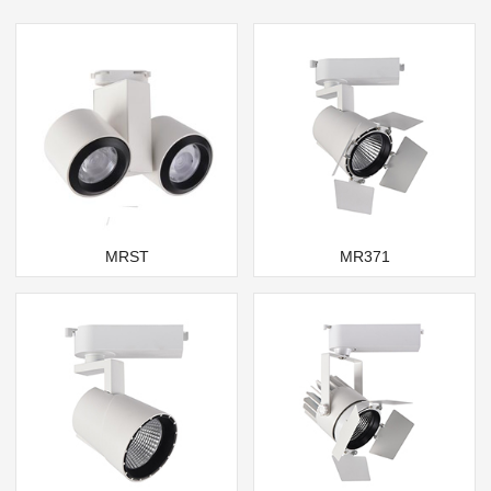
MRST
MR371